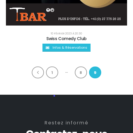
10 FÉVRIER 2023 À 20:30
Swiss Comedy Club
Infos & Réservations
…
1
8
9
Restez informé