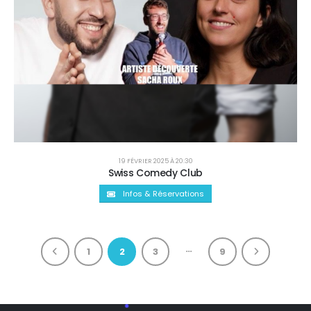
19 FÉVRIER 2025 À 20:30
Swiss Comedy Club
Infos & Réservations
…
1
2
3
9